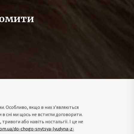
домити
ми. Особливо, якщо в них з’являються
и в сні ми щось не встигли договорити.
 тривоги або навіть ностальгії. І це не
.com.ua/do-chogo-snytsya-lyudyna-z-