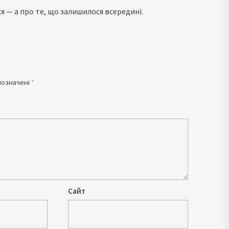
ся — а про те, що залишилося всередині.
позначені
*
Сайт