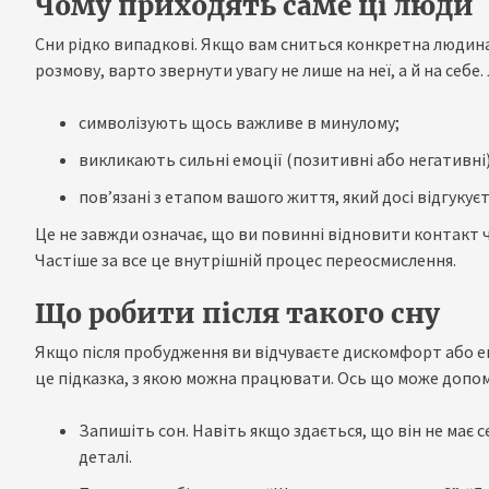
Чому приходять саме ці люди
Сни рідко випадкові. Якщо вам сниться конкретна людина
розмову, варто звернути увагу не лише на неї, а й на себе. 
символізують щось важливе в минулому;
викликають сильні емоції (позитивні або негативні)
пов’язані з етапом вашого життя, який досі відгукуєт
Це не завжди означає, що ви повинні відновити контакт 
Частіше за все це внутрішній процес переосмислення.
Що робити після такого сну
Якщо після пробудження ви відчуваєте дискомфорт або ем
це підказка, з якою можна працювати. Ось що може допо
Запишіть сон. Навіть якщо здається, що він не має с
деталі.