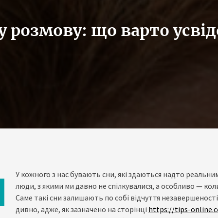
у розмову: що варто усві
У кожного з нас бувають сни, які здаються надто реальни
люди, з якими ми давно не спілкувалися, а особливо — кол
Саме такі сни залишають по собі відчуття незавершеності,
дивно, адже, як зазначено на сторінці
https://tips-online