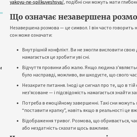
yakoyu-ne-spilkuyeshsya/
, подібні сни можуть мати глибок
Що означає незавершена розмов
Незавершена розмова — це символ. І він часто говорить не
сон може означати:
Внутрішній конфлікт. Ви не змогли висловити свою 
намагається це зробити уві сні.
Відчуття провини або жалю. Якщо людина з’являється 
и
було насправді, можливо, ви шкодуєте, що свого час
Незакрите питання. Іноді це сигнал про те, що в тій
нез’ясоване — і підсвідомість намагається знайти з
Потреба в емоційному завершенні. Такі сни можуть
“поставити крапку”, навіть якщо в реальності це в
Відображення тривог. Розмова, що обривається, час
або нездатність сказати щось важливе.