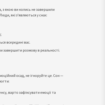
, з якою ви колись не завершили
Люди, які з’являються у снах:
;
ься всередині вас.
чи завершити розмову в реальності.
оційний осад, не ігноруйте це. Сон —
могти:
енсу, варто зафіксувати емоції та