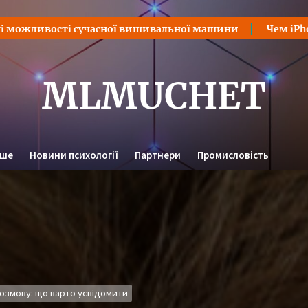
сті сучасної вишивальної машини
Чем iPhone 17 Pro 
MLMUCHET
нше
Новини психології
Партнери
Промисловість
озмову: що варто усвідомити