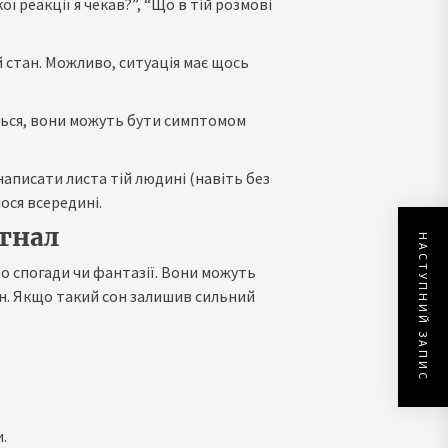
ої реакції я чекав?”, “Що в тій розмові
 стан. Можливо, ситуація має щось
ться, вони можуть бути симптомом
написати листа тій людині (навіть без
ося всередині.
игнал
НАСТУПНИЙ ЗАПИС
о спогади чи фантазії. Вони можуть
ін. Якщо такий сон залишив сильний
.