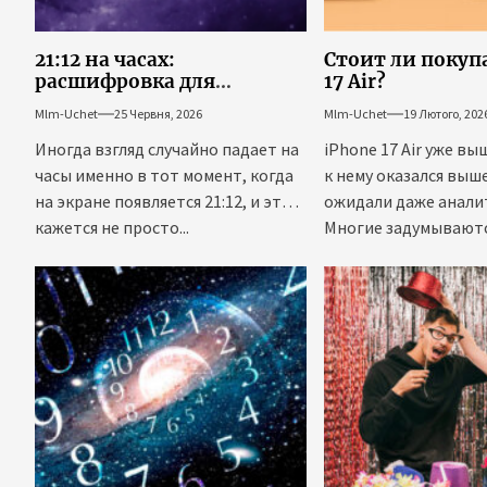
21:12 на часах:
Стоит ли покуп
расшифровка для
17 Air?
карьеры, денег и успеха
Mlm-Uchet
25 Червня, 2026
Mlm-Uchet
19 Лютого, 202
Иногда взгляд случайно падает на
iPhone 17 Air уже вы
часы именно в тот момент, когда
к нему оказался выше
на экране появляется 21:12, и это
ожидали даже анали
кажется не просто...
Многие задумываются