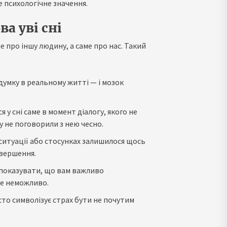
е психологічне значення.
а уві сні
 про іншу людину, а саме про нас. Такий
думку в реальному житті — і мозок
у сні саме в момент діалогу, якого не
у не поговорили з нею чесно.
 ситуації або стосунках залишилося щось
авершення.
 показувати, що вам важливо
же неможливо.
то символізує страх бути не почутим