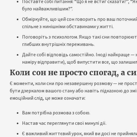
Поставте собі питання: “Що я не встиг сказати?”, “Як
було найважливішим?”.
Обміркуйте, що цей сон говорить про ваш поточний
спільне з нинішніми обставинами у житті.
Поговоріть з психологом. Якщо такі сни повторюю
глибших внутрішніх переживань.
Дайте собі відповідь самостійно. Іноді найкраще — 
наміру відправити), щоб випустити все, що залишил
Коли сон не просто спогад, а с
Є моменти, коли сни про незавершену розмову — не прост
бути дзеркалом вашого стану або навіть підказкою до зм
емоційний слід, це може означати:
Вам потрібна розмова з собою.
Настав час переглянути свої минулі дії.
Є важливий життєвий урок, який ви досі не прийняли