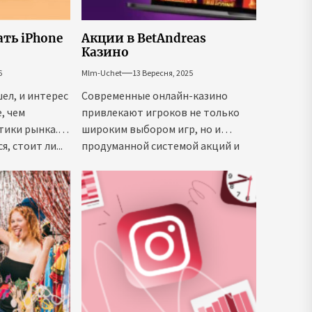
ать iPhone
Акции в BetAndreas
Казино
6
Mlm-Uchet
13 Вересня, 2025
шел, и интерес
Современные онлайн-казино
, чем
привлекают игроков не только
тики рынка.
широким выбором игр, но и
, стоит ли...
продуманной системой акций и
предложений. Именно поэтому в
начале...