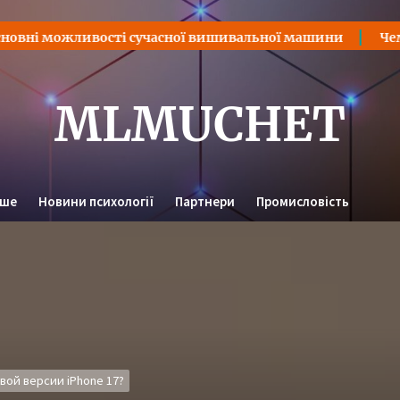
ожливості сучасної вишивальної машини
Чем iPhone 
MLMUCHET
нше
Новини психології
Партнери
Промисловість
овой версии iPhone 17?