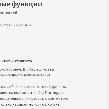
ные функции
можностей.
может предлагать:
енного интеллекта.
оком уровне. Для большинства
ень активного использования.
нам и обеспечивают высокий уровень
инства пользователей, а Pro-модель
водительности и работы с контентом.
олько на характеристики, но и на