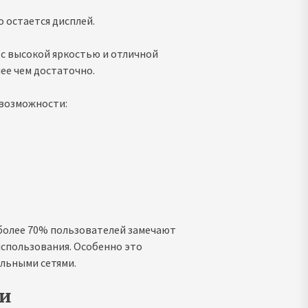
 остается дисплей.
 с высокой яркостью и отличной
ее чем достаточно.
 возможности:
более 70% пользователей замечают
 использования. Особенно это
альными сетями.
ки