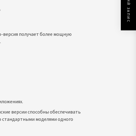
НАСТУПНИЙ ЗАПИС
ь
o-версия получает более мощную
.
иложениях.
нские версии способны обеспечивать
о стандартными моделями одного