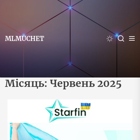
Перейти
до
вмісту
MLMUCHET
Місяць:
Червень 2025