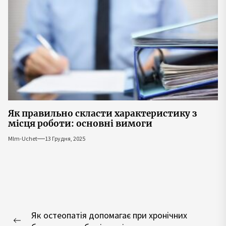
Як правильно скласти характеристику з
місця роботи: основні вимоги
Mlm-Uchet
13 Грудня, 2025
Навігація
Як остеопатія допомагає при хронічних
записів