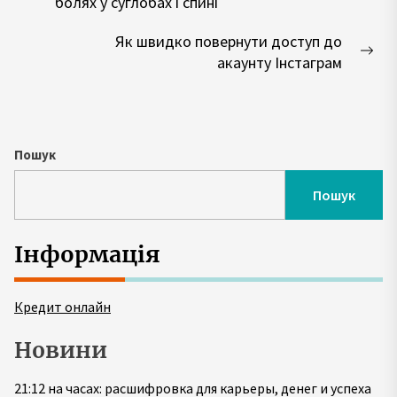
Попередній
болях у суглобах і спині
запис:
Як швидко повернути доступ до
Нас
акаунту Інстаграм
зап
Пошук
Пошук
Інформація
Кредит онлайн
Новини
21:12 на часах: расшифровка для карьеры, денег и успеха