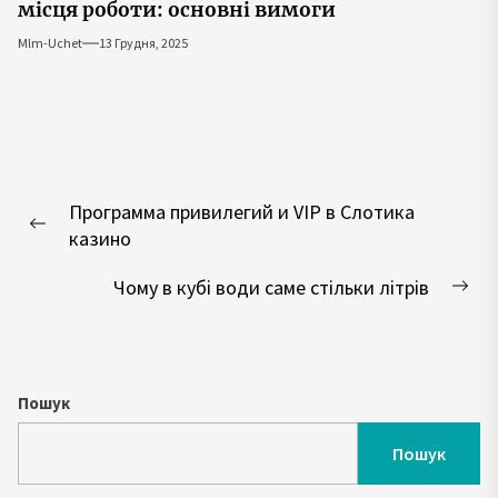
місця роботи: основні вимоги
Mlm-Uchet
13 Грудня, 2025
Навігація
Программа привилегий и VIP в Слотика
записів
Попередній
казино
запис:
Чому в кубі води саме стільки літрів
Нас
зап
Пошук
Пошук