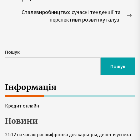
запис:
Сталевиробництво: сучасні тенденції та
Нас
перспективи розвитку галузі
зап
Пошук
Пошук
Інформація
Кредит онлайн
Новини
21:12 на часах: расшифровка для карьеры, денег и успеха