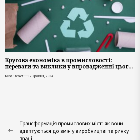
Кругова економіка в промисловості:
переваги та виклики у впровадженні цього
підходу
Mlm-Uchet
12 Травня, 2024
Навігація
Трансформація промислових міст: як вони
записів
адаптуються до змін у виробництві та ринку
Попередній
праці