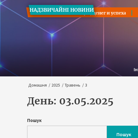
Перейти
НАДЗВИЧАЙНІ НОВИНИ
до
на часах: расшифровка для карьеры, денег и успеха
Осн
вмісту
І
Домашня
2025
Травень
3
День:
03.05.2025
Пошук
Пошук