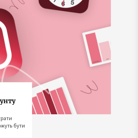
аунту
трати
ожуть бути