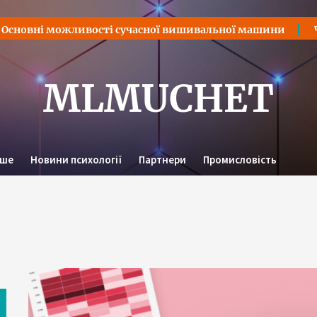
овні можливості сучасної вишивальної машини
Чем 
MLMUCHET
нше
Новини психології
Партнери
Промисловість